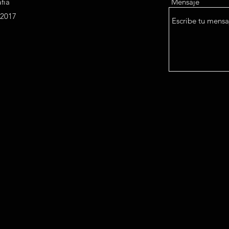
afía
Mensaje
a2017